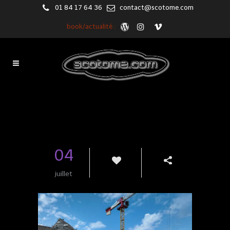
01 84 17 64 36
contact@scotome.com
book/actualité :
Blog
04
juillet
9
Share