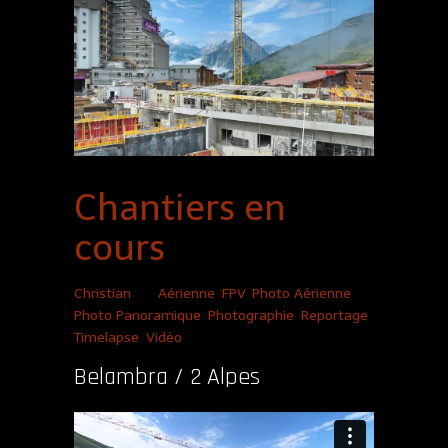
Chantiers en
cours
Christian
|
Aérienne
,
FPV
,
Photo Aérienne
,
Photo Panoramique
,
Photographie
,
Reportage
,
Timelapse
,
Vidéo
Belambra / 2 Alpes