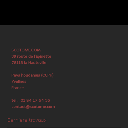
SCOTOME.COM
39 route de l’Epinette
78113 la Hauteville
Pays houdanais (CCPH)
Yvelines
France
tel : 01 84 17 64 36
contact@scotome.com
Derniers travaux