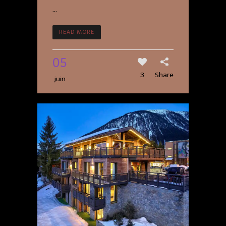
...
READ MORE
05
3
Share
juin