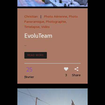
Christian
|
Photo Aérienne
,
Photo
Panoramique
,
Photographie
,
Timelapse
,
Vidéo
EvoluTeam
...
READ MORE
25
3
Share
février