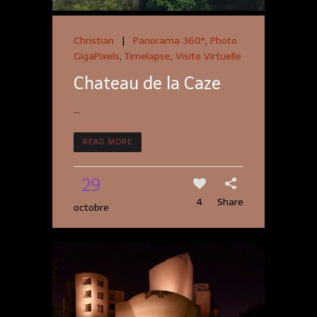
Christian
|
Panorama 360°
,
Photo
GigaPixels
,
Timelapse
,
Visite Virtuelle
Chateau de la Caze
...
READ MORE
29
4
Share
octobre