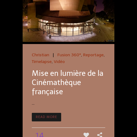
Christian
|
Fusion 360°
,
Reportage
,
Timelapse
,
Vidéo
Mise en lumière de la
Cinémathèque
française
...
READ MORE
14