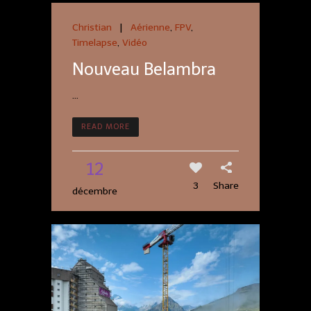
Christian
|
Aérienne
,
FPV
,
Timelapse
,
Vidéo
Nouveau Belambra
...
READ MORE
12
3
Share
décembre