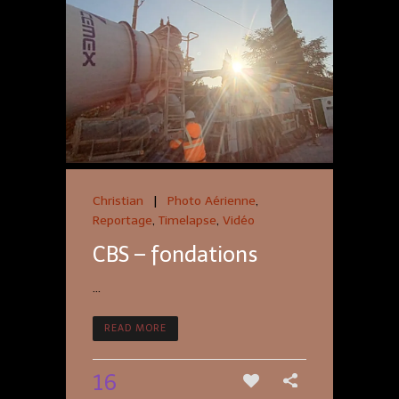
Christian
|
Photo Aérienne
,
Reportage
,
Timelapse
,
Vidéo
CBS – fondations
...
READ MORE
16