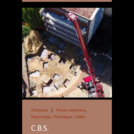
Christian
|
Photo Aérienne
,
Reportage
,
Timelapse
,
Vidéo
C.B.S.