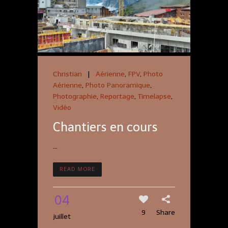
Christian
|
Aérienne
,
FPV
,
Photo
Aérienne
,
Photo Panoramique
,
Photographie
,
Reportage
,
Timelapse
,
Vidéo
Chantiers en cours
...
READ MORE
04
9
Share
juillet