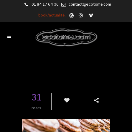
01 84 17 64 36
contact@scotome.com
book/actualité :
Blog
31
mars
3
Share