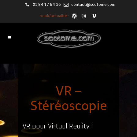
01 84 17 64 36
contact@scotome.com
book/actualité :
VR – Stéréoscopie 360°
VR –
Stéréoscopie
VR pour Virtual Reality !