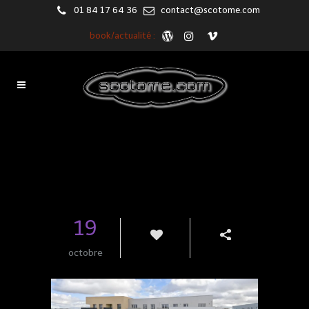
01 84 17 64 36
contact@scotome.com
book/actualité :
Blog
19
octobre
0
Share