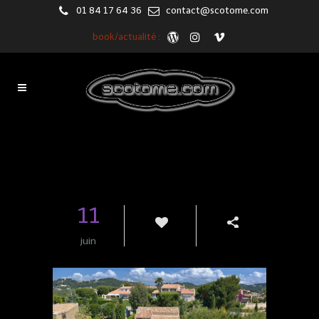
01 84 17 64 36
contact@scotome.com
book/actualité :
Blog
11
juin
1
Share