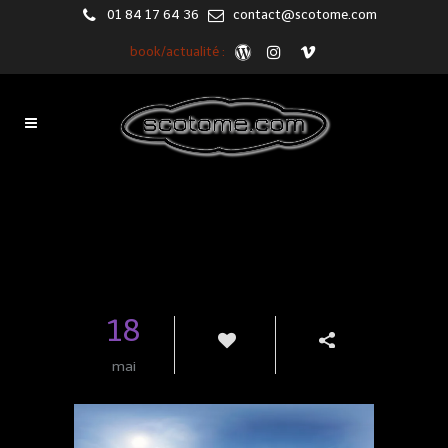
01 84 17 64 36
contact@scotome.com
book/actualité :
Blog
18
mai
0
Share