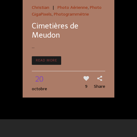
Christian
|
Photo Aérienne
,
Photo
GigaPixels
,
Photogrammétrie
Cimetières de
Meudon
...
READ MORE
20
9
Share
octobre