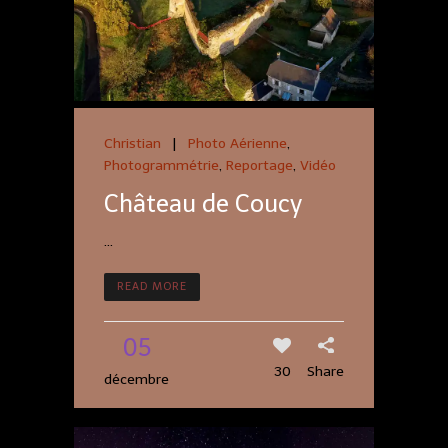
Christian
|
Photo Aérienne
,
Photogrammétrie
,
Reportage
,
Vidéo
Château de Coucy
...
READ MORE
05
30
Share
décembre