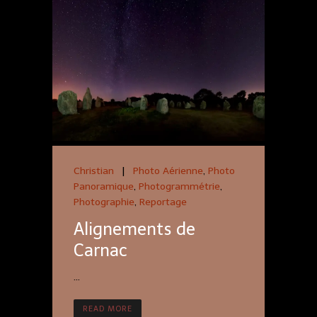
Christian
|
Photo Aérienne
,
Photo
Panoramique
,
Photogrammétrie
,
Photographie
,
Reportage
Alignements de
Carnac
...
READ MORE