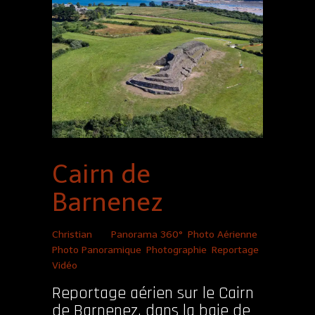
Cairn de
Barnenez
Christian
|
Panorama 360°
,
Photo Aérienne
,
Photo Panoramique
,
Photographie
,
Reportage
,
Vidéo
Reportage aérien sur le Cairn
de Barnenez, dans la baie de