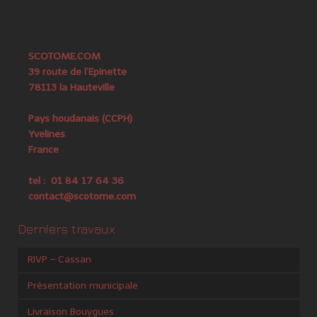
SCOTOME.COM
39 route de l’Epinette
78113 la Hauteville
Pays houdanais (CCPH)
Yvelines
France
tel : 01 84 17 64 36
contact@scotome.com
Derniers travaux
RIVP – Cassan
Présentation municipale
Livraison Bouygues