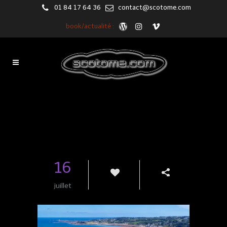
01 84 17 64 36
contact@scotome.com
book/actualité :
Blog
16
juillet
23
Share