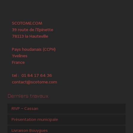
SCOTOME.COM
39 route de l’Epinette
78113 la Hauteville
Pays houdanais (CCPH)
Yvelines
France
tel : 01 84 17 64 36
contact@scotome.com
Derniers travaux
RIVP – Cassan
Présentation municipale
Livraison Bouygues