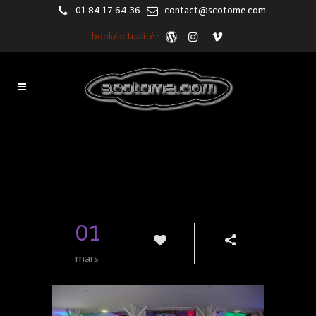
01 84 17 64 36
contact@scotome.com
book/actualité :
Blog
01
mars
1
Share